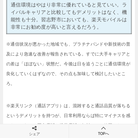
通信環境はやはり非常に優れていると見ていい。ラ
イバルキャリアと比較してもデメリットはなく、機
能性も十分。習志野市においても、楽天モバイルは
非常にお勧め度が高いと言えるだろう。
※通信状況が悪かった地域でも、プラチナバンドや新技術の普
及により急速な改善が報告されている。すでに大手キャリアと
の差は「ほぼない」状態だ。今後は日を追うごとに通信環境が
良化していくはずなので、その点も加味して検討したいとこ
ろ。
※楽天リンク（通話アプリ）は、混雑すると通話品質が落ちる
というデメリットを持つが、日常利用ならば特にマイナスを感
じない。むしろ固定電話や携帯電話に無料でかけ放題となるア
TOPへ
シェア
ドバンテージが圧倒的。