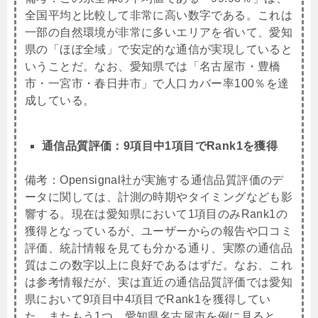
全国平均と比較して非常に高い数字である。これは
一部の自然環境が非常に多いエリアを省いて、愛知
県の「ほぼ全域」で安定的な通信が実現していると
いうことだ。なお、愛知県では「名古屋市・豊橋
市・一宮市・春日井市」で人口カバー率100％を達
成している。
通信品質評価：9項目中1項目でRank1を獲得
備考：
Opensignal社が実施する通信品質評価のデ
ータに関しては、計測の時期やタイミングなども影
響する。現在は愛知県において1項目のみRank1の
獲得となっているが、ユーザーからの報告や口コミ
評価、統計情報を見ても分かる通り、実際の通信品
質はこの数字以上に良好であるはずだ。なお、これ
は参考情報だが、実は直近の通信品質評価では愛知
県において9項目中4項目でRank1を獲得してい
た。またもう1つ。愛知県名古屋市を例に見ると、