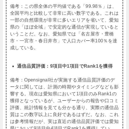
備考：この県全体の平均値である「99.98％」は、
全国平均と比較して非常に高い数字である。これは
一部の自然環境が非常に多いエリアを省いて、愛知
県の「ほぼ全域」で安定的な通信が実現していると
いうことだ。なお、愛知県では「名古屋市・豊橋
市・一宮市・春日井市」で人口カバー率100％を達
成している。
通信品質評価：9項目中1項目でRank1を獲得
備考：
Opensignal社が実施する通信品質評価のデ
ータに関しては、計測の時期やタイミングなども影
響する。現在は愛知県において1項目のみRank1の
獲得となっているが、ユーザーからの報告や口コミ
評価、統計情報を見ても分かる通り、実際の通信品
質はこの数字以上に良好であるはずだ。なお、これ
は参考情報だが、実は直近の通信品質評価では愛知
県において9項目中4項目でRank1を獲得してい