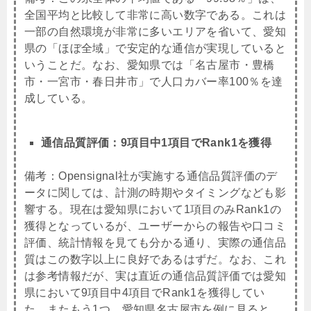
全国平均と比較して非常に高い数字である。これは
一部の自然環境が非常に多いエリアを省いて、愛知
県の「ほぼ全域」で安定的な通信が実現していると
いうことだ。なお、愛知県では「名古屋市・豊橋
市・一宮市・春日井市」で人口カバー率100％を達
成している。
通信品質評価：9項目中1項目でRank1を獲得
備考：
Opensignal社が実施する通信品質評価のデ
ータに関しては、計測の時期やタイミングなども影
響する。現在は愛知県において1項目のみRank1の
獲得となっているが、ユーザーからの報告や口コミ
評価、統計情報を見ても分かる通り、実際の通信品
質はこの数字以上に良好であるはずだ。なお、これ
は参考情報だが、実は直近の通信品質評価では愛知
県において9項目中4項目でRank1を獲得してい
た。またもう1つ。愛知県名古屋市を例に見ると、