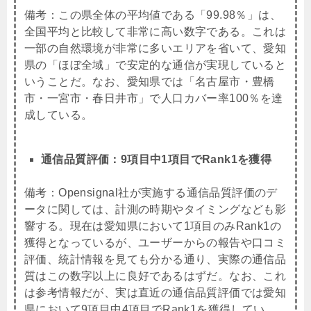
備考：この県全体の平均値である「99.98％」は、
全国平均と比較して非常に高い数字である。これは
一部の自然環境が非常に多いエリアを省いて、愛知
県の「ほぼ全域」で安定的な通信が実現していると
いうことだ。なお、愛知県では「名古屋市・豊橋
市・一宮市・春日井市」で人口カバー率100％を達
成している。
通信品質評価：9項目中1項目でRank1を獲得
備考：
Opensignal社が実施する通信品質評価のデ
ータに関しては、計測の時期やタイミングなども影
響する。現在は愛知県において1項目のみRank1の
獲得となっているが、ユーザーからの報告や口コミ
評価、統計情報を見ても分かる通り、実際の通信品
質はこの数字以上に良好であるはずだ。なお、これ
は参考情報だが、実は直近の通信品質評価では愛知
県において9項目中4項目でRank1を獲得してい