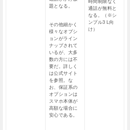
時間制限なく
題となる。
通話が無料と
なる。
（※シ
ンプル3 L向
その他細かく
け）
様々なオプシ
ョンがライン
ナップされて
いるが、大多
数の方には不
要だ。詳しく
は公式サイト
を参照。な
お、保証系の
オプションは
スマホ本体が
高額な場合に
安心である。