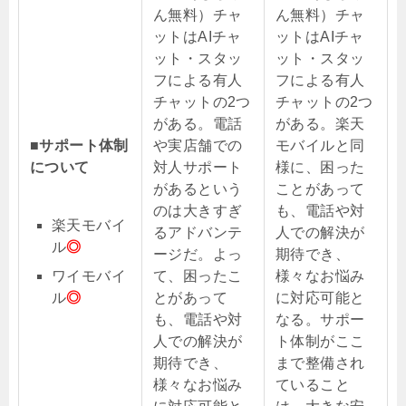
ん無料）チャ
ん無料）チャ
ットはAIチャ
ットはAIチャ
ット・スタッ
ット・スタッ
フによる有人
フによる有人
チャットの2つ
チャットの2つ
がある。電話
がある。楽天
■サポート体制
や実店舗での
モバイルと同
について
対人サポート
様に、困った
があるという
ことがあって
のは大きすぎ
も、電話や対
楽天モバイ
るアドバンテ
人での解決が
ル
◎
ージだ。よっ
期待でき、
ワイモバイ
て、困ったこ
様々なお悩み
ル
◎
とがあって
に対応可能と
も、電話や対
なる。サポー
人での解決が
ト体制がここ
期待でき、
まで整備され
様々なお悩み
ていること