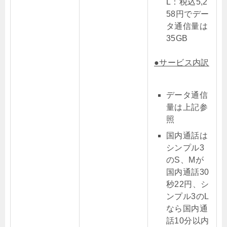
L：税込5,2
58円でデー
タ通信量は
35GB
●サービス内訳
データ通信
量は上記参
照
国内通話は
シンプル3
のS、Mが
国内通話30
秒22円、シ
ンプル3のL
なら国内通
話10分以内