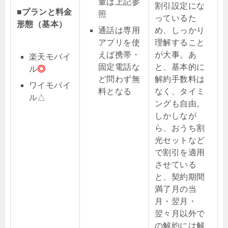
量は上記参
割引設定にな
■プランと料金
照
っているた
形態（基本）
通話は専用
め、しっかり
アプリを使
理解すること
えば携帯・
が大事。あ
楽天モバイ
固定電話な
と、基本的に
ル
◎
ど問わず無
解約手数料は
ワイモバイ
料となる
なく、タイミ
ル△
ングも自由。
しかしなが
ら、おうち割
光セットなど
で割引を適用
させている
と、契約期間
満了月の当
月・翌月・
翌々月以外で
の解約には解