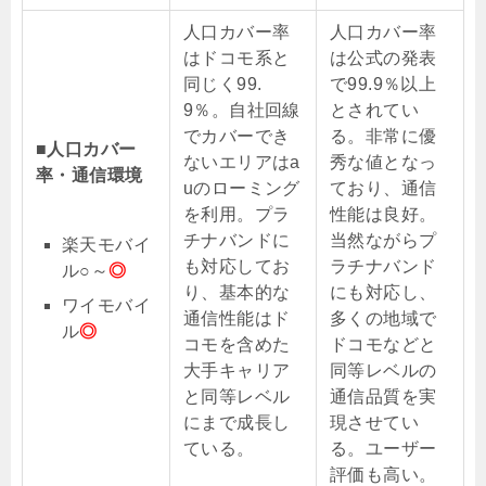
人口カバー率
人口カバー率
はドコモ系と
は公式の発表
同じく99.
で99.9％以上
9％。自社回線
とされてい
でカバーでき
る。非常に優
■人口カバー
ないエリアはa
秀な値となっ
率・通信環境
uのローミング
ており、通信
を利用。プラ
性能は良好。
チナバンドに
当然ながらプ
楽天モバイ
も対応してお
ラチナバンド
ル○～
◎
り、基本的な
にも対応し、
ワイモバイ
通信性能はド
多くの地域で
ル
◎
コモを含めた
ドコモなどと
大手キャリア
同等レベルの
と同等レベル
通信品質を実
にまで成長し
現させてい
ている。
る。ユーザー
評価も高い。