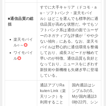
すでに大手キャリア（ドコモ・a
u・ソフトバンク・楽天モバイ
■通信品質の総
ル）はどこを選んでも標準的に通
括
信品質が高めな状態だ。中でもソ
フトバンク系は通信の面でユーザ
ーのネガティブな評価が「やや少
楽天モバイ
ない傾向」にある。なお、楽天モ
ル○～
◎
バイルは野心的に通信環境を整備
ワイモバイ
しており、成長スピードが極めて
ル
◎
早いのが特徴。通信品質も良好と
なっており、ニュースをにぎわす
新技術や新機種も矢継ぎ早に登場
している。
通話アプリRa
国内通話はシ
kuten Link（楽
ンプル3のS、
天リンク）を
Mが国内通話3
利用すること
0秒22円、シン