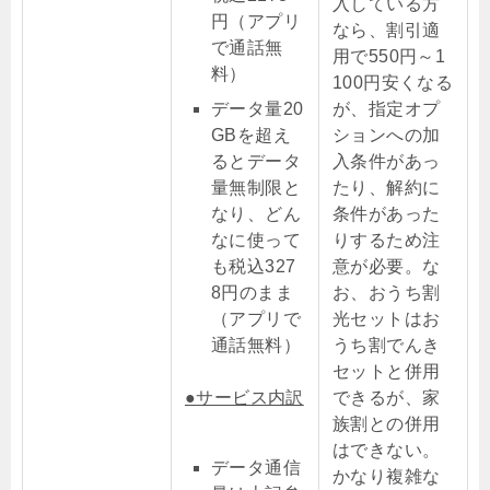
入している方
円（アプリ
なら、割引適
で通話無
用で550円～1
料）
100円安くなる
データ量20
が、指定オプ
GBを超え
ションへの加
るとデータ
入条件があっ
量無制限と
たり、解約に
なり、どん
条件があった
なに使って
りするため注
も税込327
意が必要。な
8円のまま
お、おうち割
（アプリで
光セットはお
通話無料）
うち割でんき
セットと併用
●サービス内訳
できるが、家
族割との併用
はできない。
データ通信
かなり複雑な