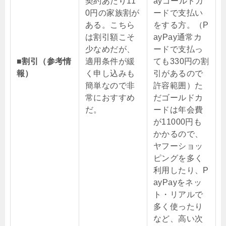
契約あたり11
ayゴールドカ
0円の家族割が
ードで支払い
ある。こちら
をする方。（P
は割引額こそ
ayPay通常カ
少なめだが、
ードで支払っ
■割引（参考情
適用条件が緩
ても330円の割
報）
く申し込みも
引があるので
簡単なので非
許容範囲）た
常におすすめ
だゴールドカ
だ。
ードは年会費
が11000円も
かかるので、
ヤフーショッ
ピングを多く
利用したり、P
ayPayをネッ
ト・リアルで
多く使ったり
など、高い次