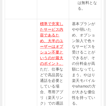
は無料とな
る。
標準で充実し
基本プランが
たサービス内
やや弱いた
容であるた
め、オプショ
め、大半のユ
ン加入で色々
ーザーはオプ
なサービスを
ション不要と
受けることが
いうのが最大
できるが、そ
のポイント。
の分料金が高
ただ、仕事な
額になってし
どで高品質な
まう。やはり
通話を必要と
楽天モバイル
している場
やahamoの方
合、専用アプ
が大きな優位
リ（楽天リン
性を持ってい
ク）での通話
る。