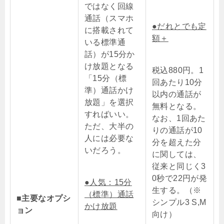
ではなく回線
通話（スマホ
●
だれとでも定
に搭載されて
額＋
いる標準通
話）が15分か
け放題となる
税込880円。
1
「15分（標
回あたり10分
準）通話かけ
以内の通話が
放題」を選択
無料となる。
すればいい。
なお、
1回あた
ただ、大半の
りの通話が10
人には必要な
分を超えた分
いだろう。
に関しては、
従来と同じく3
0秒で22円が発
●人気：15分
生する。（※
（標準）通話
■主要なオプシ
シンプル3 S,M
かけ放題
ョン
向け）