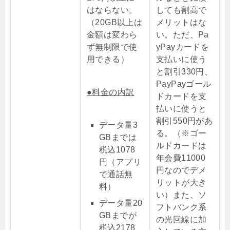
はならない。
しても割高で
（20GB以上は
メリットはな
金額は変わら
い。ただ、Pa
ず無制限で使
yPayカードを
用できる）
支払いに使う
と割引330円、
PayPayゴール
●料金の内訳
ドカードを支
払いに使うと
割引550円があ
データ量3
る。（※ゴー
GBまでは
ルドカードは
税込1078
年会費11000
円（アプリ
円なのでデメ
で通話無
リットが大き
料）
い）また、ソ
データ量20
フトバンク系
GBまでが
の光回線に加
税込2178