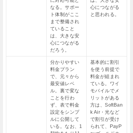
に対応可能と
は、大きな安
なる。サポー
心につながる
ト体制がここ
と思われる。
まで整備され
ていること
は、大きな安
心につながる
だろう。
分かりやすい
基本的に割引
料金プラン
を使う前提で
で、元々から
料金が組まれ
最安値レベ
ている。ワイ
ル。裏で変な
モバイルでメ
ことを行わ
リットがある
ず、表で料金
方は、SoftBan
設定をシンプ
k Air・光など
ルに公開して
で割引が受け
いる。なお、1
られて、PayP