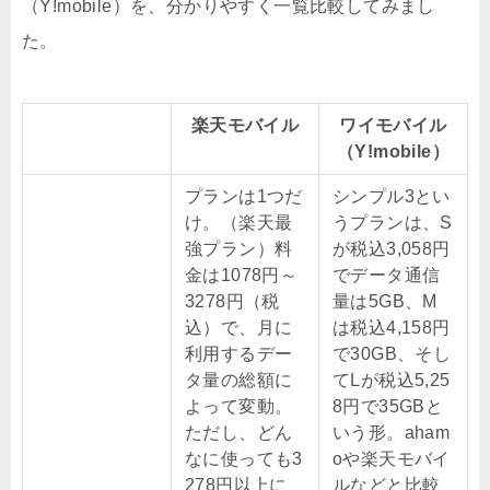
（Y!mobile）を、分かりやすく一覧比較してみまし
た。
楽天モバイル
ワイモバイル
（Y!mobile）
プランは1つだ
シンプル3とい
け。（楽天最
うプランは、S
強プラン）料
が税込3,058円
金は1078円～
でデータ通信
3278円（税
量は5GB、M
込）で、月に
は税込4,158円
利用するデー
で30GB、そし
タ量の総額に
てLが税込5,25
よって変動。
8円で35GBと
ただし、どん
いう形。aham
なに使っても3
oや楽天モバイ
278円以上に
ルなどと比較