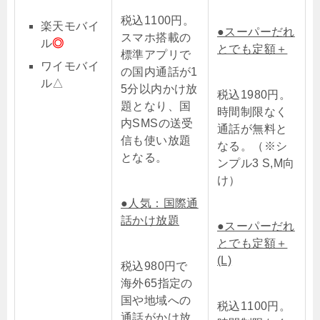
税込1100円。
楽天モバイ
●スーパー
だれ
スマホ搭載の
ル
◎
とでも定額＋
標準アプリで
ワイモバイ
の国内通話が1
ル△
5分以内かけ放
税込1980円。
題となり、国
時間制限なく
内SMSの送受
通話が無料と
信も使い放題
なる。
（※シ
となる。
ンプル3 S,M向
け）
●人気：国際通
話かけ放題
●スーパー
だれ
とでも定額＋
(L)
税込980円で
海外65指定の
国や地域への
税込1100円。
通話がかけ放