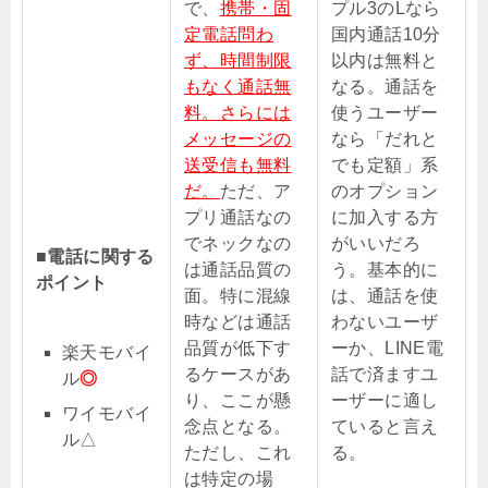
で、
携帯・固
プル3のLなら
定電話問わ
国内通話10分
ず、時間制限
以内は無料と
もなく通話無
なる。通話を
料。さらには
使うユーザー
メッセージの
なら「だれと
送受信も無料
でも定額」系
だ。
ただ、ア
のオプション
プリ通話なの
に加入する方
でネックなの
がいいだろ
■電話に関する
は通話品質の
う。基本的に
ポイント
面。特に混線
は、通話を使
時などは通話
わないユーザ
品質が低下す
ーか、LINE電
楽天モバイ
るケースがあ
話で済ますユ
ル
◎
り、ここが懸
ーザーに適し
ワイモバイ
念点となる。
ていると言え
ル△
ただし、これ
る。
は特定の場