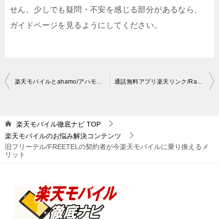
せん。少しでも疑問・不安を感じる部分があるなら、
ガイドページを見るようにしてください。
投
楽天モバイルとahamo/アハモはどちらがいい？多方面から徹底比較！
通話無料アプリ楽天リンク/Rakuten Linkは本当にいい？評判・評価
稿
ナ
楽天モバイル徹底ナビ
TOP
ビ
楽天モバイルのお悩み解決コンテンツ
ゲ
旧フリーテル/FREETELの契約者が今楽天モバイルに乗り換えるメ
リット
ー
シ
ョ
ン