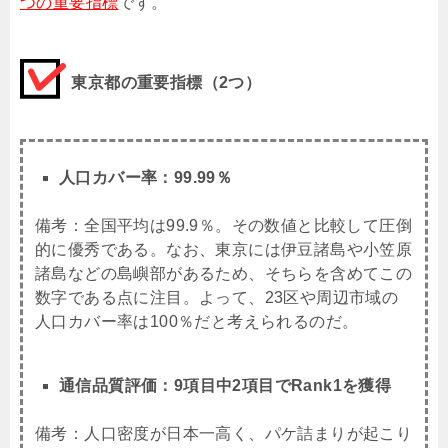
つの重要指標
です。
東京都の重要指標（2つ）
人口カバー率：99.99％
備考：全国平均は99.9％。その数値と比較して圧倒
的に優秀である。なお、
東京には伊豆諸島や小笠原
諸島などの
島嶼部があるため、そちらを含めてこの
数字である点に注目。よって、23区や周辺市域の
人口カバー率は100％だと考えられるのだ。
通信品質評価：9項目中2項目でRank1を獲得
備考：人口密度が日本一高く、パケ詰まりが起こり