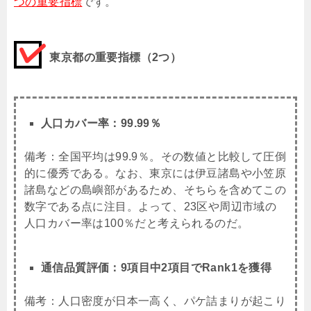
つの重要指標
です。
東京都の重要指標（2つ）
人口カバー率：99.99％
備考：全国平均は99.9％。その数値と比較して圧倒
的に優秀である。なお、
東京には伊豆諸島や小笠原
諸島などの
島嶼部があるため、そちらを含めてこの
数字である点に注目。よって、23区や周辺市域の
人口カバー率は100％だと考えられるのだ。
通信品質評価：9項目中2項目でRank1を獲得
備考：人口密度が日本一高く、パケ詰まりが起こり