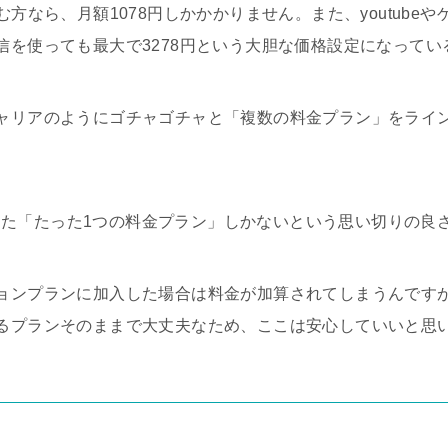
む方なら、月額1078円しかかかりません。また、youtube
信を使っても最大で3278円という大胆な価格設定になってい
ャリアのようにゴチャゴチャと「複数の料金プラン」をライ
と称した「たった1つの料金プラン」しかないという思い切りの良
ョンプランに加入した場合は料金が加算されてしまうんです
るプランそのままで大丈夫なため、ここは安心していいと思