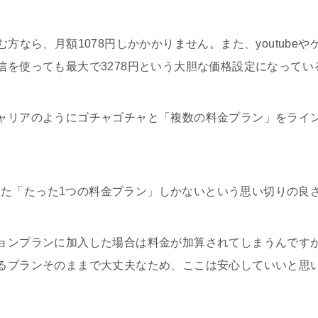
む方なら、月額1078円しかかかりません。また、youtube
信を使っても最大で3278円という大胆な価格設定になってい
ャリアのようにゴチャゴチャと「複数の料金プラン」をライ
と称した「たった1つの料金プラン」しかないという思い切りの良
ョンプランに加入した場合は料金が加算されてしまうんです
るプランそのままで大丈夫なため、ここは安心していいと思