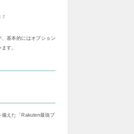
さ！
が、基本的にはオプション
います。
た「Rakuten最強プ