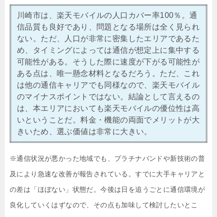
川崎市は、楽天モバイルの人口カバー率100％。通
信品質も良好であり、問題となる場所は全く見られ
ない。ただ、人口が非常に密集したエリアであるた
め、タイミングによっては通信が想定上に集中する
可能性がある。そうした際に速度が下がる可能性が
ある点は、唯一懸念材料となるだろう。ただ、これ
は他の通信キャリアでも同様なので、楽天モバイル
のマイナスポイントではない。結論として言えるの
は、本エリアにおいても楽天モバイルの優位性は高
いということだ。料金・機能の両面でメリットが大
きいため、選ぶ価値は非常に大きい。
※通信状況が悪かった地域でも、プラチナバンドや新技術の普
及により急速な改善が報告されている。すでに大手キャリアと
の差は「ほぼない」状態だ。今後は日を追うごとに通信環境が
良化していくはずなので、その点も加味して検討したいとこ