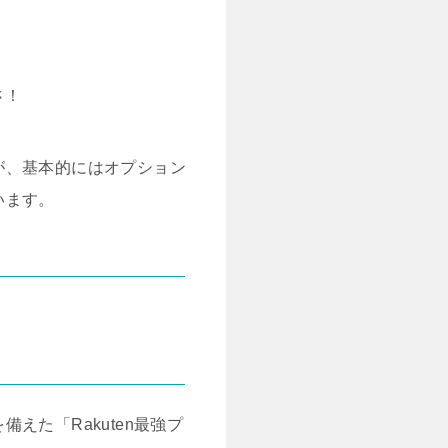
さ！
が、基本的にはオプション
います。
た「Rakuten最強プ