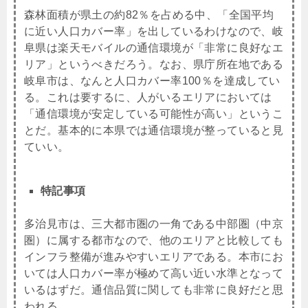
森林面積が県土の約82％を占める中、「全国平均
に近い人口カバー率」を出しているわけなので、岐
阜県は楽天モバイルの通信環境が「非常に良好なエ
リア」というべきだろう。なお、県庁所在地である
岐阜市は、なんと人口カバー率100％を達成してい
る。これは要するに、人がいるエリアにおいては
「通信環境が安定している可能性が高い」というこ
とだ。基本的に本県では通信環境が整っていると見
ていい。
特記事項
多治見市は、三大都市圏の一角である中部圏（中京
圏）に属する都市なので、他のエリアと比較しても
インフラ整備が進みやすいエリアである。本市にお
いては人口カバー率が極めて高い近い水準となって
いるはずだ。通信品質に関しても非常に良好だと思
われる。