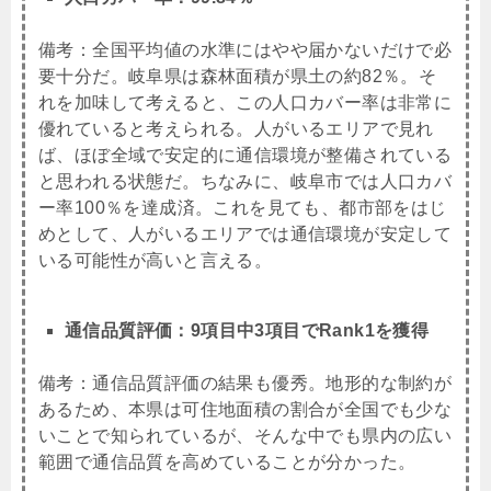
備考：
全国平均値の水準にはやや届かないだけで必
要十分だ。岐阜県は森林面積が県土の約82％。そ
れを加味して考えると、この人口カバー率は非常に
優れていると考えられる。人がいるエリアで見れ
ば、ほぼ全域で安定的に通信環境が整備されている
と思われる状態だ。ちなみに、岐阜市では人口カバ
ー率100％を達成済。これを見ても、都市部をはじ
めとして、人がいるエリアでは通信環境が安定して
いる可能性が高いと言える。
通信品質評価：9項目中3項目でRank1を獲得
備考：通信品質評価の結果も優秀。地形的な制約が
あるため、本県は可住地面積の割合が全国でも少な
いことで知られているが、そんな中でも県内の広い
範囲で通信品質を高めていることが分かった。