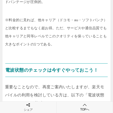
ドバンテージが圧倒的。
※料金的に見れば、他キャリア（ドコモ・au・ソフトバンク）
と比較するまでもなく超お得。ただ、サービスや通信品質でも
他キャリアと同等レベルでこのクオリティを保っていることも
大きなポイントの1つである。
電波状態のチェックは今すぐやっておこう！
重要なことなので、再度ご案内いたしますが、楽天モ
バイルの利用を検討している方は、以下の「電波状態
のチェック」を必ずやっておいてください。あなたの
TOPへ
シェア
自宅や勤務先などを入力すれば、すぐに「電波・通