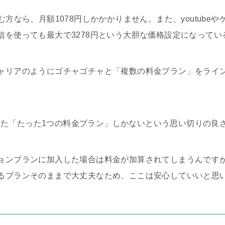
む方なら、月額1078円しかかかりません。また、youtube
信を使っても最大で3278円という大胆な価格設定になってい
ャリアのようにゴチャゴチャと「複数の料金プラン」をライ
と称した「たった1つの料金プラン」しかないという思い切りの良
ョンプランに加入した場合は料金が加算されてしまうんです
るプランそのままで大丈夫なため、ここは安心していいと思