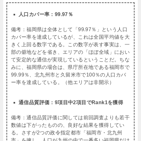
人口カバー率：99.97％
備考：福岡県は全体として「99.97％」という人口
カバー率を達成しているが、これは全国平均値を大
きく上回る数字である。この数字が表す事実は、一
部の僻地などを省き、エリアの「ほぼ全域」におい
て安定的な通信が実現しているということだ。ちな
みに、福岡県の場合は、県庁所在地である福岡市で
99.99％、北九州市と久留米市で100％の人口カバ
ー率を達成している。（他エリアは非開示）
通信品質評価：9項目中2項目でRank1を獲得
備考：通信品質評価に関しては前回調査よりも若干
数値は下がったものの、良好な結果を獲得してい
る。さすが2つの政令指定都市「福岡市・北九州
市」を擁し、人口が九州の中で一番多い福岡県だけ