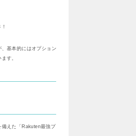
さ！
が、基本的にはオプション
います。
た「Rakuten最強プ