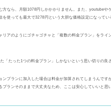
む方なら、月額1078円しかかかりません。また、youtube
信を使っても最大で3278円という大胆な価格設定になってい
ャリアのようにゴチャゴチャと「複数の料金プラン」をライ
と称した「たった1つの料金プラン」しかないという思い切りの良
ョンプランに加入した場合は料金が加算されてしまうんです
るプランそのままで大丈夫なため、ここは安心していいと思