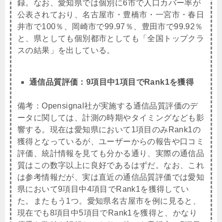
録。なお、愛知県では個別に6市で人口カバー率が
公表されており、名古屋市・豊橋市・一宮市・春日
井市で100％、岡崎市で99.97％、豊田市で99.92％
と、県としても個別都市としても「全国トップクラ
スの結果」を出している。
通信品質評価：9項目中1項目でRank1を獲得
備考：
Opensignal社が実施する通信品質評価のデ
ータに関しては、計測の時期やタイミングなども影
響する。現在は愛知県において1項目のみRank1の
獲得となっているが、ユーザーからの報告や口コミ
評価、統計情報を見ても分かる通り、実際の通信品
質はこの数字以上に良好であるはずだ。なお、これ
は参考情報だが、実は直近の通信品質評価では愛知
県において9項目中4項目でRank1を獲得してい
た。またもう1つ。愛知県名古屋市を例に見ると、
現在でも8項目中5項目でRank1を獲得と、かなり