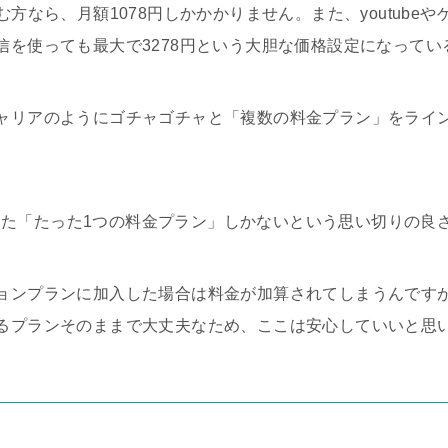
む方なら、月額1078円しかかかりません。また、youtube
信を使っても最大で3278円という大胆な価格設定になってい
ャリアのようにゴチャゴチャと「複数の料金プラン」をライ
と称した「たった1つの料金プラン」しかないという思い切りの良
ョンプランに加入した場合は料金が加算されてしまうんです
るプランそのままで大丈夫なため、ここは安心していいと思