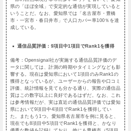
県の「ほぼ全域」で安定的な通信が実現していると
いうことだ。なお、愛知県では「名古屋市・豊橋
市・一宮市・春日井市」で人口カバー率100％を達
成している。
通信品質評価：9項目中1項目でRank1を獲得
備考：
Opensignal社が実施する通信品質評価のデ
ータに関しては、計測の時期やタイミングなども影
響する。現在は愛知県において1項目のみRank1の
獲得となっているが、ユーザーからの報告や口コミ
評価、統計情報を見ても分かる通り、実際の通信品
質はこの数字以上に良好であるはずだ。なお、これ
は参考情報だが、実は直近の通信品質評価では愛知
県において9項目中4項目でRank1を獲得してい
た。またもう1つ。愛知県名古屋市を例に見ると、
現在でも8項目中5項目でRank1を獲得と、かなり
優秀な数値を記録しており、他にも豊橋市（5項目